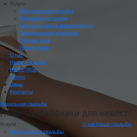
Услуги
Организация свадьбы
Открытие магазина
Корпоративные мероприятия
Дни рождения и юбилеи
Показы, шоу
Гендер-пати
О нас
Наши свадьбы
BACKSTAGE
Events
Цены
Контакты
Идеальная свадьба
Главные лайфхаки для невест!
Услуги
О нас
Наши свадьбы
Организация свадьбы