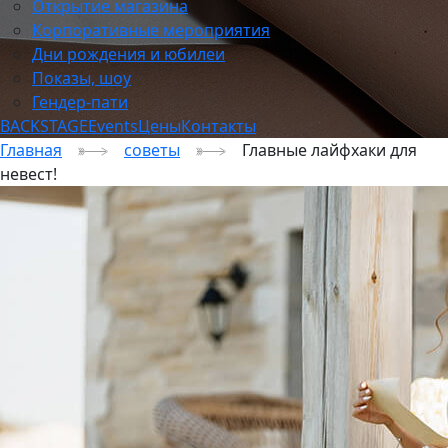
Открытие магазина
Корпоративные мероприятия
Дни рождения и юбилеи
Показы, шоу
Гендер-пати
BACKSTAGE
Events
Цены
Контакты
Главная
советы
Главные лайфхаки для
невест!