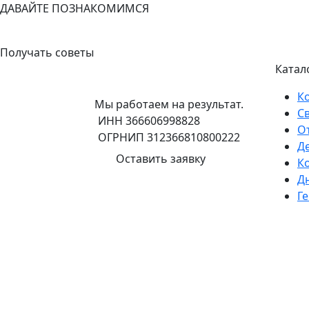
ДАВАЙТЕ ПОЗНАКОМИМСЯ
+7 (908) 148-40-01
Получать советы
Катало
К
Мы работаем на результат.
С
ИНН 366606998828
О
ОГРНИП 312366810800222
Д
Оставить заявку
К
Д
Г