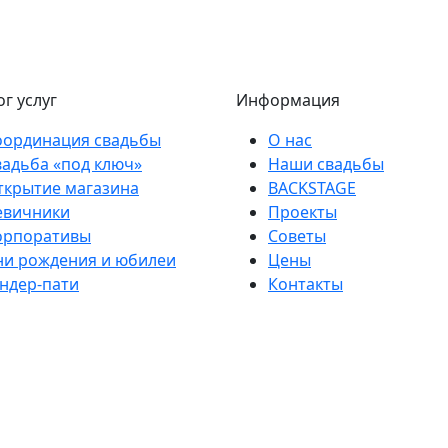
г услуг
Информация
оординация свадьбы
О нас
вадьба «под ключ»
Наши свадьбы
ткрытие магазина
BACKSTAGE
евичники
Проекты
орпоративы
Советы
ни рождения и юбилеи
Цены
ендер-пати
Контакты