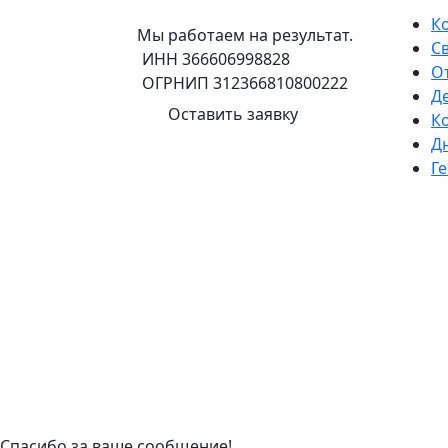
К
Мы работаем на результат.
С
ИНН 366606998828
О
ОГРНИП 312366810800222
Д
Оставить заявку
К
Д
Г
Спасибо за ваше сообщение!