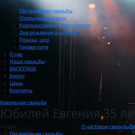
Услуги
Организация свадьбы
Открытие магазина
Корпоративные мероприятия
Дни рождения и юбилеи
Показы, шоу
Гендер-пати
О нас
Наши свадьбы
BACKSTAGE
Events
Цены
Контакты
Идеальная свадьба
Юбилей Евгения 35 ле
Услуги
О нас
Наши свадьбы
B
Организация свадьбы