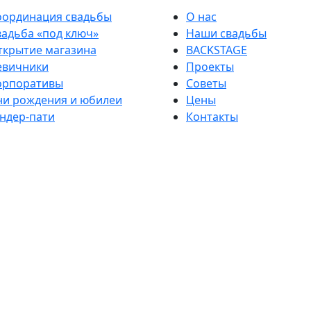
оординация свадьбы
О нас
вадьба «под ключ»
Наши свадьбы
ткрытие магазина
BACKSTAGE
евичники
Проекты
орпоративы
Советы
ни рождения и юбилеи
Цены
ендер-пати
Контакты