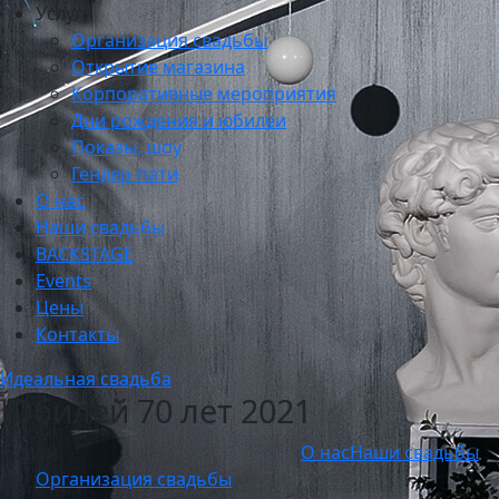
Услуги
Организация свадьбы
Открытие магазина
Корпоративные мероприятия
Дни рождения и юбилеи
Показы, шоу
Гендер-пати
О нас
Наши свадьбы
BACKSTAGE
Events
Цены
Контакты
Идеальная свадьба
Юбилей 70 лет 2021
Услуги
О нас
Наши свадьбы
Организация свадьбы