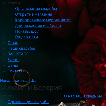
Услуги
Организация свадьбы
Открытие магазина
Корпоративные мероприятия
Дни рождения и юбилеи
Показы, шоу
Гендер-пати
О нас
Наши свадьбы
BACKSTAGE
Events
Цены
Контакты
Идеальная свадьба
Михаил и Валерия
Услуги
О нас
Наши свадьбы
Организация свадьбы