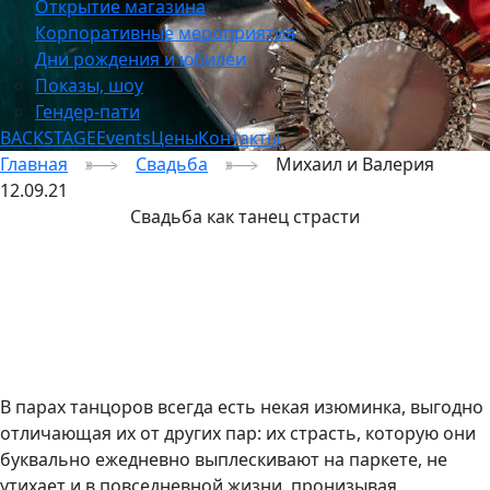
Открытие магазина
Корпоративные мероприятия
Дни рождения и юбилеи
Показы, шоу
Гендер-пати
BACKSTAGE
Events
Цены
Контакты
Главная
Свадьба
Михаил и Валерия
12.09.21
Свадьба как танец страсти
В парах танцоров всегда есть некая изюминка, выгодно
отличающая их от других пар: их страсть, которую они
буквально ежедневно выплескивают на паркете, не
утихает и в повседневной жизни, пронизывая