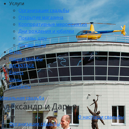
Услуги
Организация свадьбы
Открытие магазина
Корпоративные мероприятия
Дни рождения и юбилеи
Показы, шоу
Гендер-пати
О нас
Наши свадьбы
BACKSTAGE
Events
Цены
Контакты
Идеальная свадьба
Александр и Дарья
Услуги
О нас
Наши свадьбы
Организация свадьбы