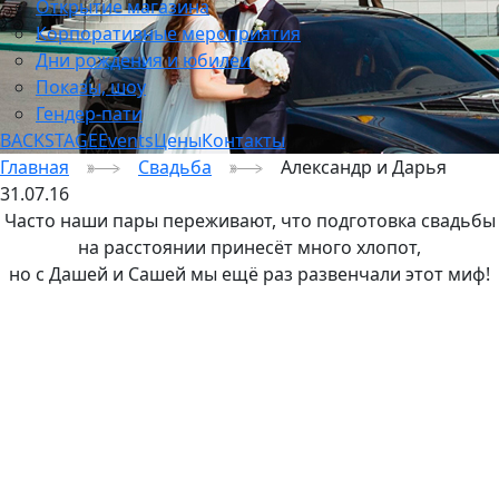
Открытие магазина
Корпоративные мероприятия
Дни рождения и юбилеи
Показы, шоу
Гендер-пати
BACKSTAGE
Events
Цены
Контакты
Главная
Свадьба
Александр и Дарья
31.07.16
Часто наши пары переживают, что подготовка свадьбы
на расстоянии принесёт много хлопот,
но с Дашей и Сашей мы ещё раз развенчали этот миф!