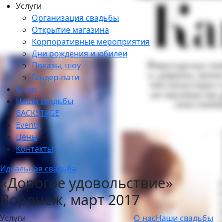
Услуги
Организация свадьбы
Открытие магазина
Корпоративные мероприятия
Дни рождения и юбилеи
Показы, шоу
Гендер-пати
О нас
Наши свадьбы
BACKSTAGE
Events
Цены
Контакты
Идеальная свадьба
«Дорогое удовольствие»
Воронеж, март 2017
Услуги
О нас
Наши свадьбы