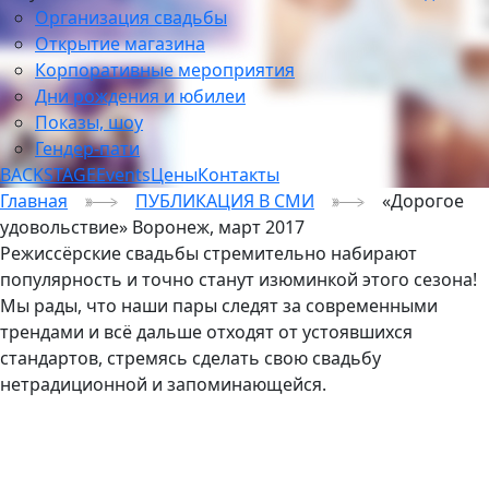
Организация свадьбы
Открытие магазина
Корпоративные мероприятия
Дни рождения и юбилеи
Показы, шоу
Гендер-пати
BACKSTAGE
Events
Цены
Контакты
Главная
ПУБЛИКАЦИЯ В СМИ
«Дорогое
удовольствие» Воронеж, март 2017
Режиссёрские свадьбы стремительно набирают
популярность и точно станут изюминкой этого сезона!
Мы рады, что наши пары следят за современными
трендами и всё дальше отходят от устоявшихся
стандартов, стремясь сделать свою свадьбу
нетрадиционной и запоминающейся.